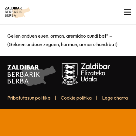
Gelien onduen euen, orman, aremidxo aundi bat” –
(Gelaren ondoan zegoen, horman, armairu handi bat)
Pribatutasun politika
|
Cookie politika
|
Lege oharra