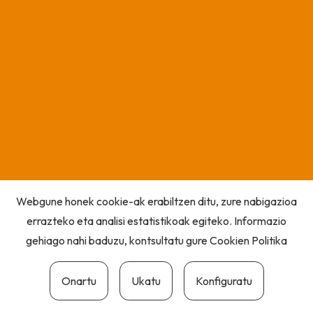
Webgune honek cookie-ak erabiltzen ditu, zure nabigazioa
errazteko eta analisi estatistikoak egiteko. Informazio
gehiago nahi baduzu, kontsultatu gure
Cookien Politika
Onartu
Ukatu
Konfiguratu