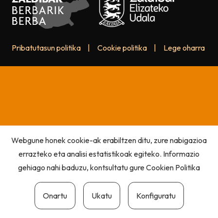
Pribatutasun politika
|
Cookie politika
|
Lege oharra
Webgune honek cookie-ak erabiltzen ditu, zure nabigazioa
errazteko eta analisi estatistikoak egiteko. Informazio
gehiago nahi baduzu, kontsultatu gure
Cookien Politika
Onartu
Ukatu
Konfiguratu