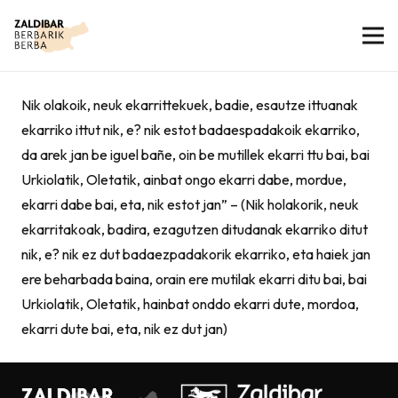
Nik olakoik, neuk ekarrittekuek, badie, esautze ittuanak
ekarriko ittut nik, e? nik estot badaespadakoik ekarriko,
da arek jan be iguel bañe, oin be mutillek ekarri ttu bai, bai
Urkiolatik, Oletatik, ainbat ongo ekarri dabe, mordue,
ekarri dabe bai, eta, nik estot jan” – (Nik holakorik, neuk
ekarritakoak, badira, ezagutzen ditudanak ekarriko ditut
nik, e? nik ez dut badaezpadakorik ekarriko, eta haiek jan
ere beharbada baina, orain ere mutilak ekarri ditu bai, bai
Urkiolatik, Oletatik, hainbat onddo ekarri dute, mordoa,
ekarri dute bai, eta, nik ez dut jan)