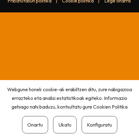
Pribatutasun politika
|
Cookie politika
|
Lege oharra
Webgune honek cookie-ak erabiltzen ditu, zure nabigazioa
errazteko eta analisi estatistikoak egiteko. Informazio
gehiago nahi baduzu, kontsultatu gure
Cookien Politika
Onartu
Ukatu
Konfiguratu