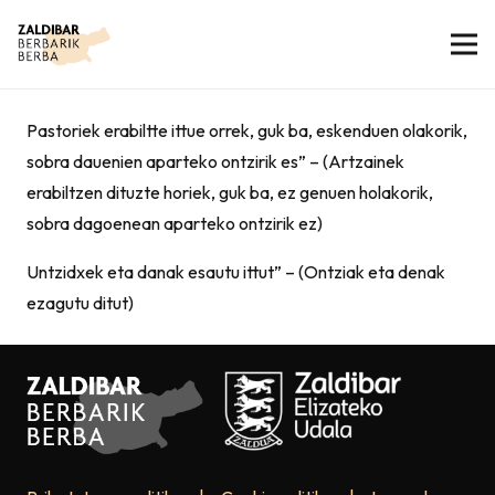
Pastoriek erabiltte ittue orrek, guk ba, eskenduen olakorik,
sobra dauenien aparteko ontzirik es” – (Artzainek
erabiltzen dituzte horiek, guk ba, ez genuen holakorik,
sobra dagoenean aparteko ontzirik ez)
Untzidxek eta danak esautu ittut” – (Ontziak eta denak
ezagutu ditut)