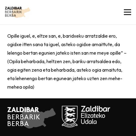
Opille iguel, e, eltze san, e, baridxeku arratzaldie ero,
ogidxe itten sana ta iguel, asteko ogidxe amaittute, da
lelengo bertan egunien jateko isten san me meye opille” –
(Opila beharbada, heltzen zen, bariku arratsaldea edo,
ogia egiten zena eta beharbada, asteko ogia amaituta,
eta lehenengo bertan egunean jateko uzten zen mehe-
mehea opila)