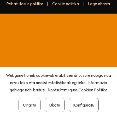
Pribatutasun politika
|
Cookie politika
|
Lege oharra
Webgune honek cookie-ak erabiltzen ditu, zure nabigazioa
errazteko eta analisi estatistikoak egiteko. Informazio
gehiago nahi baduzu, kontsultatu gure
Cookien Politika
Onartu
Ukatu
Konfiguratu