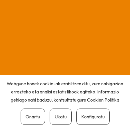
Webgune honek cookie-ak erabiltzen ditu, zure nabigazioa
errazteko eta analisi estatistikoak egiteko. Informazio
gehiago nahi baduzu, kontsultatu gure
Cookien Politika
Onartu
Ukatu
Konfiguratu