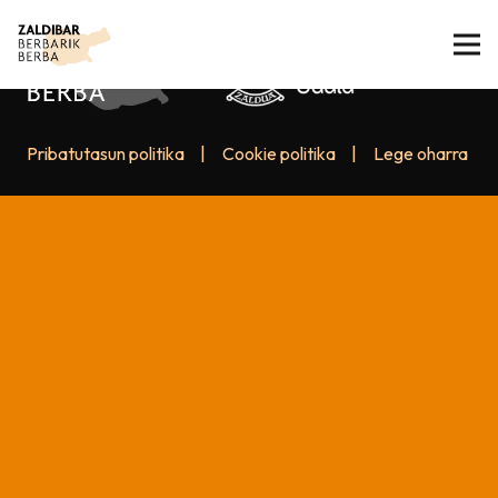
Pribatutasun politika
|
Cookie politika
|
Lege oharra