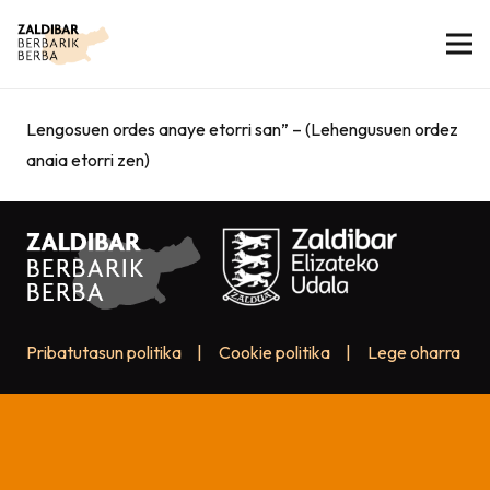
Lengosuen ordes anaye etorri san” – (Lehengusuen ordez
anaia etorri zen)
Pribatutasun politika
|
Cookie politika
|
Lege oharra