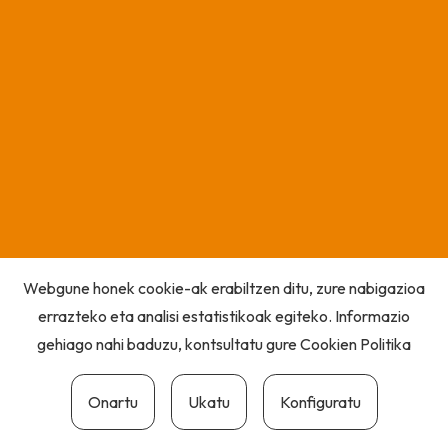
Webgune honek cookie-ak erabiltzen ditu, zure nabigazioa
errazteko eta analisi estatistikoak egiteko. Informazio
gehiago nahi baduzu, kontsultatu gure
Cookien Politika
Onartu
Ukatu
Konfiguratu