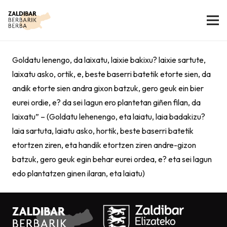
Goldatu lenengo, da laixatu, laixie bakixu? laixie sartute,
laixatu asko, ortik, e, beste baserri batetik etorte sien, da
andik etorte sien andra gixon batzuk, gero geuk ein bier
eurei ordie, e? da sei lagun ero plantetan giñen filan, da
laixatu” – (Goldatu lehenengo, eta laiatu, laia badakizu?
laia sartuta, laiatu asko, hortik, beste baserri batetik
etortzen ziren, eta handik etortzen ziren andre-gizon
batzuk, gero geuk egin behar eurei ordea, e? eta sei lagun
edo plantatzen ginen ilaran, eta laiatu)