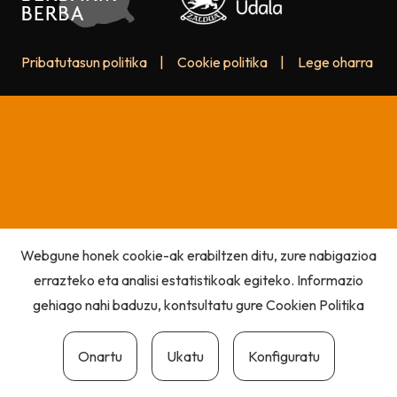
Pribatutasun politika
|
Cookie politika
|
Lege oharra
Webgune honek cookie-ak erabiltzen ditu, zure nabigazioa
errazteko eta analisi estatistikoak egiteko. Informazio
gehiago nahi baduzu, kontsultatu gure
Cookien Politika
Onartu
Ukatu
Konfiguratu