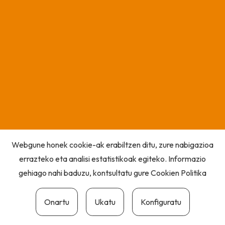
Webgune honek cookie-ak erabiltzen ditu, zure nabigazioa
errazteko eta analisi estatistikoak egiteko. Informazio
gehiago nahi baduzu, kontsultatu gure
Cookien Politika
Onartu
Ukatu
Konfiguratu