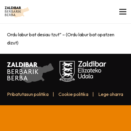
Ordu labur bat desiau tzut” – (Ordu labur bat opatzen
dizut)
Pribatutasun politika
|
Cookie politika
|
Lege oharra