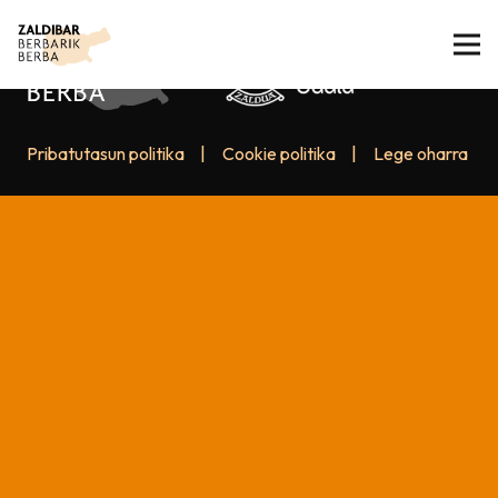
Pribatutasun politika
|
Cookie politika
|
Lege oharra