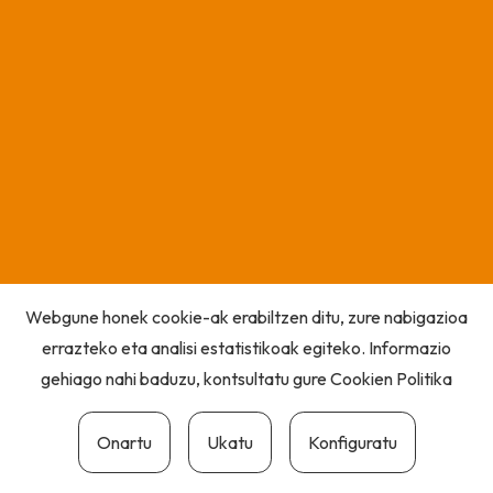
Webgune honek cookie-ak erabiltzen ditu, zure nabigazioa
errazteko eta analisi estatistikoak egiteko. Informazio
gehiago nahi baduzu, kontsultatu gure
Cookien Politika
Onartu
Ukatu
Konfiguratu