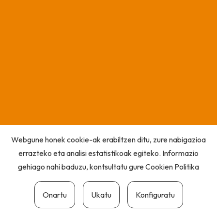
Webgune honek cookie-ak erabiltzen ditu, zure nabigazioa
errazteko eta analisi estatistikoak egiteko. Informazio
gehiago nahi baduzu, kontsultatu gure
Cookien Politika
Onartu
Ukatu
Konfiguratu