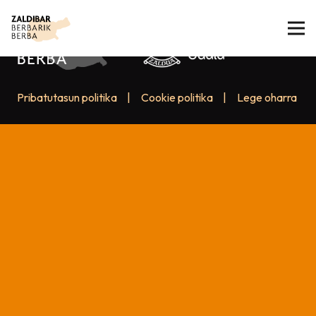
Pribatutasun politika
|
Cookie politika
|
Lege oharra