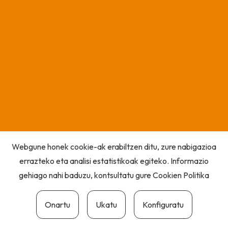
Webgune honek cookie-ak erabiltzen ditu, zure nabigazioa
errazteko eta analisi estatistikoak egiteko. Informazio
gehiago nahi baduzu, kontsultatu gure
Cookien Politika
Onartu
Ukatu
Konfiguratu