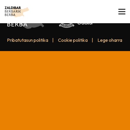
Pribatutasun politika
|
Cookie politika
|
Lege oharra