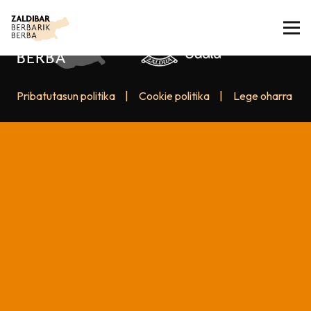
Pribatutasun politika
|
Cookie politika
|
Lege oharra