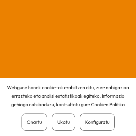
Webgune honek cookie-ak erabiltzen ditu, zure nabigazioa
errazteko eta analisi estatistikoak egiteko. Informazio
gehiago nahi baduzu, kontsultatu gure
Cookien Politika
Onartu
Ukatu
Konfiguratu