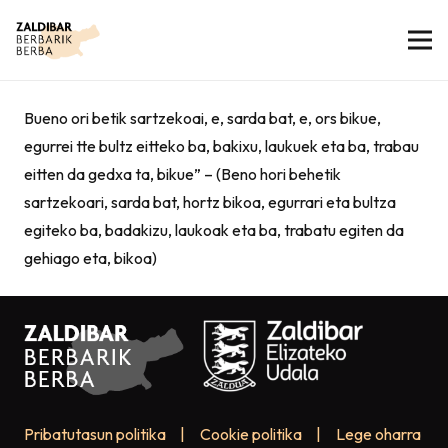
Bueno ori betik sartzekoai, e, sarda bat, e, ors bikue,
egurrei tte bultz eitteko ba, bakixu, laukuek eta ba, trabau
eitten da gedxa ta, bikue” – (Beno hori behetik
sartzekoari, sarda bat, hortz bikoa, egurrari eta bultza
egiteko ba, badakizu, laukoak eta ba, trabatu egiten da
gehiago eta, bikoa)
Pribatutasun politika
|
Cookie politika
|
Lege oharra