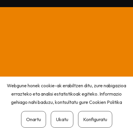
Webgune honek cookie-ak erabiltzen ditu, zure nabigazioa
errazteko eta analisi estatistikoak egiteko. Informazio
gehiago nahi baduzu, kontsultatu gure
Cookien Politika
Onartu
Ukatu
Konfiguratu