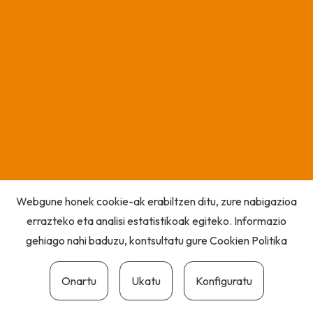
Webgune honek cookie-ak erabiltzen ditu, zure nabigazioa
errazteko eta analisi estatistikoak egiteko. Informazio
gehiago nahi baduzu, kontsultatu gure
Cookien Politika
Onartu
Ukatu
Konfiguratu