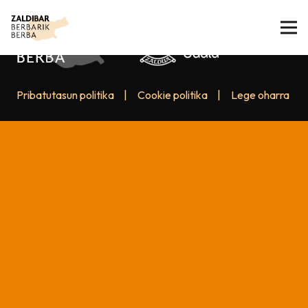
Pribatutasun politika
|
Cookie politika
|
Lege oharra