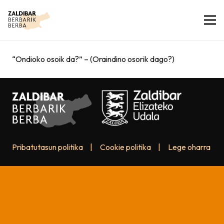
“Ondioko osoik da?” – (Oraindino osorik dago?)
Pribatutasun politika
|
Cookie politika
|
Lege oharra