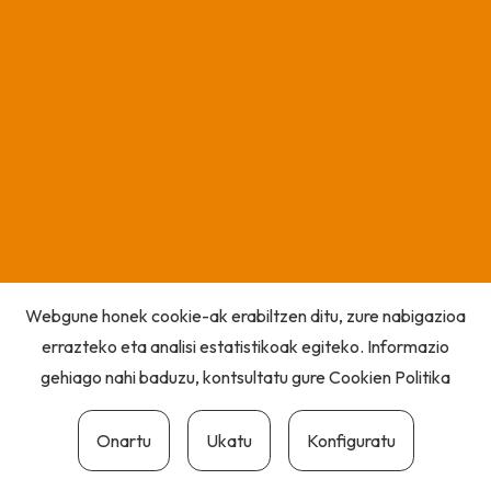
Webgune honek cookie-ak erabiltzen ditu, zure nabigazioa
errazteko eta analisi estatistikoak egiteko. Informazio
gehiago nahi baduzu, kontsultatu gure
Cookien Politika
Onartu
Ukatu
Konfiguratu