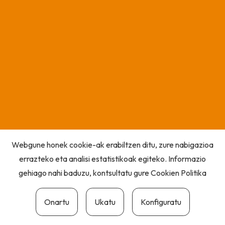
Webgune honek cookie-ak erabiltzen ditu, zure nabigazioa
errazteko eta analisi estatistikoak egiteko. Informazio
gehiago nahi baduzu, kontsultatu gure
Cookien Politika
Onartu
Ukatu
Konfiguratu