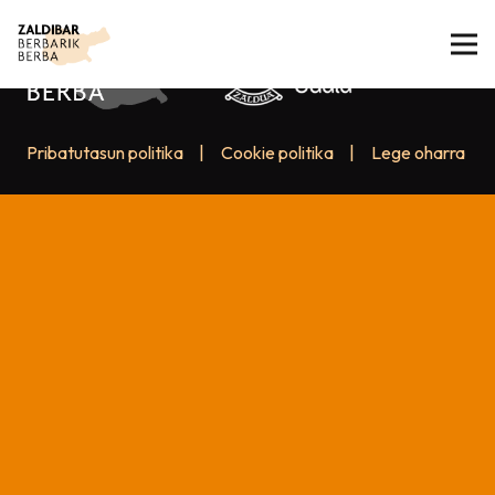
Pribatutasun politika
|
Cookie politika
|
Lege oharra