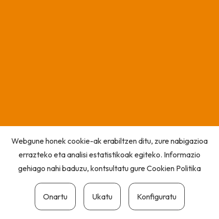
Webgune honek cookie-ak erabiltzen ditu, zure nabigazioa
errazteko eta analisi estatistikoak egiteko. Informazio
gehiago nahi baduzu, kontsultatu gure
Cookien Politika
Onartu
Ukatu
Konfiguratu