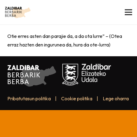
Otie erres asten dan parajie da, a da ota lurre” – (Otea
erraz hazten den ingurunea da, hura da ote-lurra)
Pribatutasun politika
|
Cookie politika
|
Lege oharra