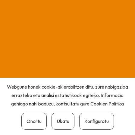
Webgune honek cookie-ak erabiltzen ditu, zure nabigazioa
errazteko eta analisi estatistikoak egiteko. Informazio
gehiago nahi baduzu, kontsultatu gure
Cookien Politika
Onartu
Ukatu
Konfiguratu