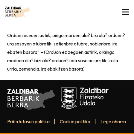
Orduen eseuen astiik, oingo moruen ala? bixi ala? orduen?
ura sasoyen otubretik, setienbre otubre, nobienbre, ire
ebaten basora” – (Orduan ez zegoen astirik, oraingo
moduan ala? bizi ala? orduan? uda sasoian urritik, iraila
urria, zemendia, ira ebakitzen basora)
Pribatutasun politika
|
Cookie politika
|
Lege oharra