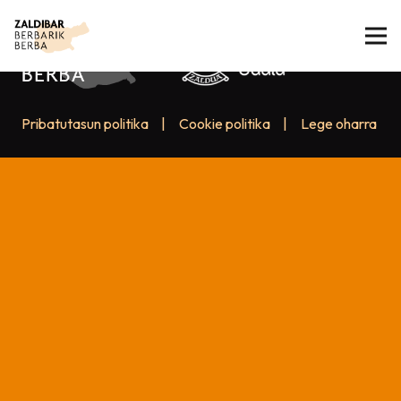
Pribatutasun politika
|
Cookie politika
|
Lege oharra