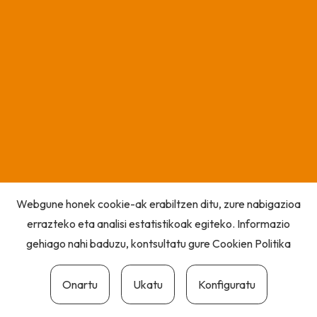
Webgune honek cookie-ak erabiltzen ditu, zure nabigazioa
errazteko eta analisi estatistikoak egiteko. Informazio
gehiago nahi baduzu, kontsultatu gure
Cookien Politika
Onartu
Ukatu
Konfiguratu