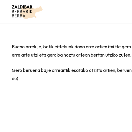
Bueno orrek, e, betik eittekuok dana erre artien itxi tte ger
erre arte utzi eta gero ba hoztu artean bertan utziko zuten,
Gero beruena bajie orreaittik esatako otzittu artien, berue
du)