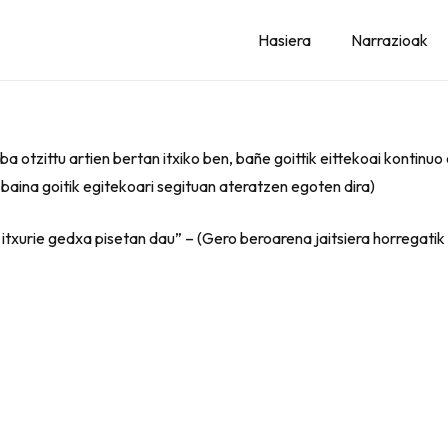
Hasiera
Narrazioak
o ba otzittu artien bertan itxiko ben, bañe goittik eittekoai konti
 baina goitik egitekoari segituan ateratzen egoten dira)
n itxurie gedxa pisetan dau” – (Gero beroarena jaitsiera horregati