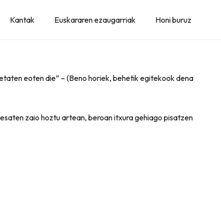
Kantak
Euskararen ezaugarriak
Honi buruz
nuo etaten eoten die” – (Beno horiek, behetik egitekook dena
k esaten zaio hoztu artean, beroan itxura gehiago pisatzen