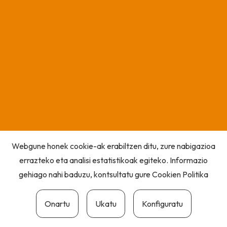
Webgune honek cookie-ak erabiltzen ditu, zure nabigazioa
errazteko eta analisi estatistikoak egiteko. Informazio
gehiago nahi baduzu, kontsultatu gure
Cookien Politika
Onartu
Ukatu
Konfiguratu