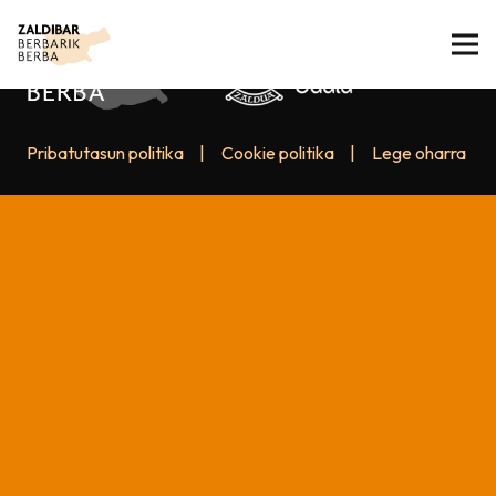
Pribatutasun politika
|
Cookie politika
|
Lege oharra