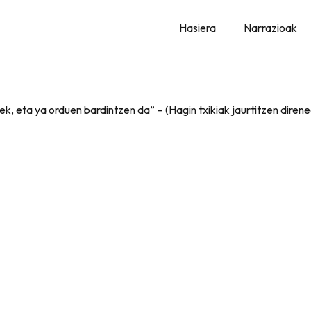
Hasiera
Narrazioak
ek, eta ya orduen bardintzen da” – (Hagin txikiak jaurtitzen diren