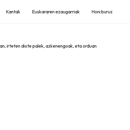
Kantak
Euskararen ezaugarriak
Honi buruz
ean, irteten diote palek, azkenengoak, eta orduan