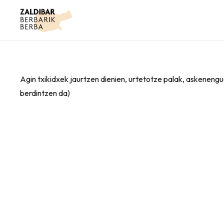
Agin txikidxek jaurtzen dienien, urtetotze palak, askenengu
berdintzen da)