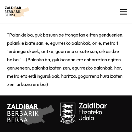
“Palankie ba, guk basuen be trongotan eitten genduenien,
palankie ixate san, e, egurresko palankak, or, e, metro t
´erdi ingurukuek, aritxe, goorrena a ixate san, arkasidxe
be bai” – (Palanka ba, guk basoan ere enborretan egiten
genuenean, palanka izaten zen, egurrezko palankak, hor,
metro eta erdi ingurukoak, haritza, gogorrena hura izaten
zen, arkazia ere bai)