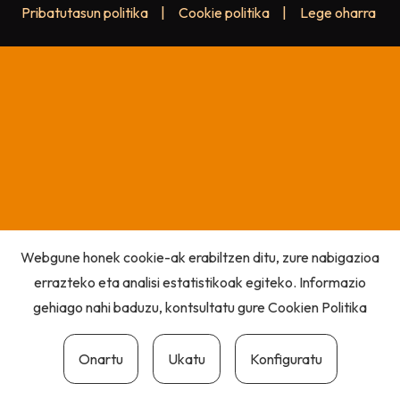
Pribatutasun politika
|
Cookie politika
|
Lege oharra
Webgune honek cookie-ak erabiltzen ditu, zure nabigazioa
errazteko eta analisi estatistikoak egiteko. Informazio
gehiago nahi baduzu, kontsultatu gure
Cookien Politika
Onartu
Ukatu
Konfiguratu