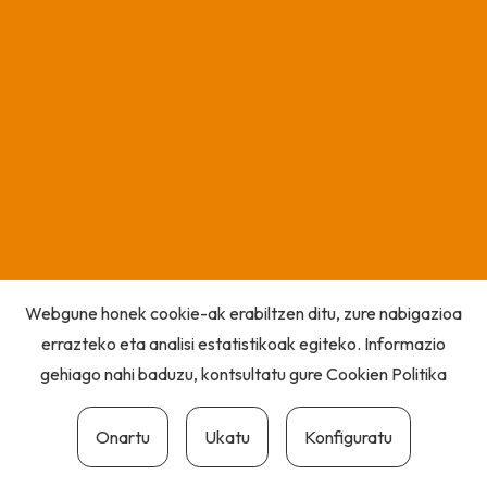
Webgune honek cookie-ak erabiltzen ditu, zure nabigazioa
errazteko eta analisi estatistikoak egiteko. Informazio
gehiago nahi baduzu, kontsultatu gure
Cookien Politika
Onartu
Ukatu
Konfiguratu