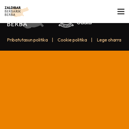
Pribatutasun politika
|
Cookie politika
|
Lege oharra