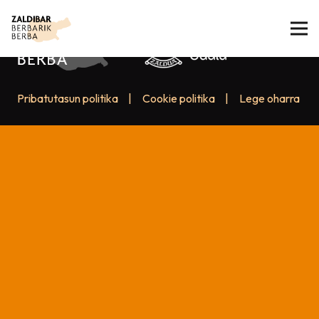
Pribatutasun politika
|
Cookie politika
|
Lege oharra