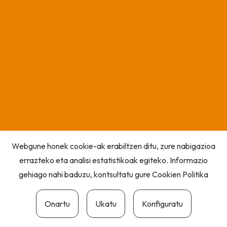
Webgune honek cookie-ak erabiltzen ditu, zure nabigazioa
errazteko eta analisi estatistikoak egiteko. Informazio
gehiago nahi baduzu, kontsultatu gure
Cookien Politika
Onartu
Ukatu
Konfiguratu