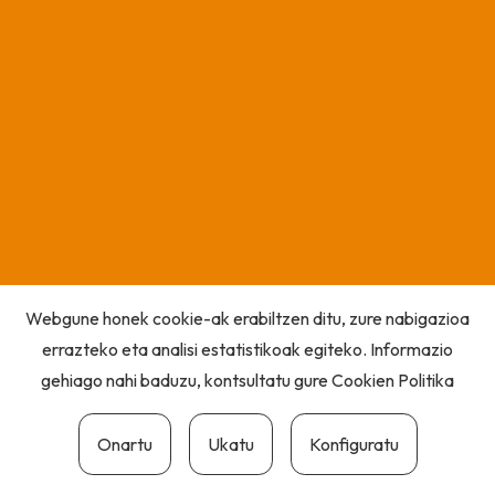
Webgune honek cookie-ak erabiltzen ditu, zure nabigazioa
errazteko eta analisi estatistikoak egiteko. Informazio
gehiago nahi baduzu, kontsultatu gure
Cookien Politika
Onartu
Ukatu
Konfiguratu