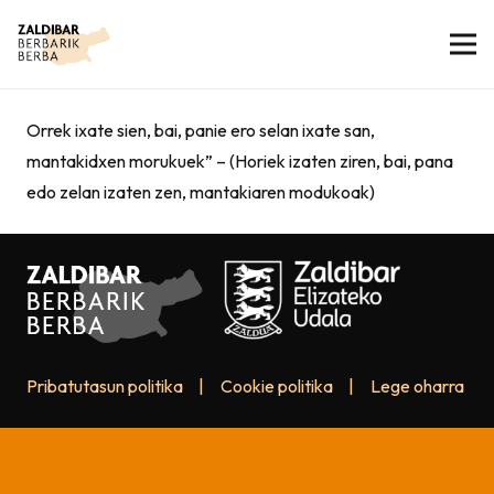
Orrek ixate sien, bai, panie ero selan ixate san,
mantakidxen morukuek” – (Horiek izaten ziren, bai, pana
edo zelan izaten zen, mantakiaren modukoak)
Pribatutasun politika
|
Cookie politika
|
Lege oharra