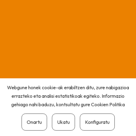
Webgune honek cookie-ak erabiltzen ditu, zure nabigazioa
errazteko eta analisi estatistikoak egiteko. Informazio
gehiago nahi baduzu, kontsultatu gure
Cookien Politika
Onartu
Ukatu
Konfiguratu