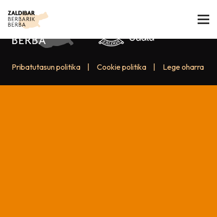
Pribatutasun politika
|
Cookie politika
|
Lege oharra