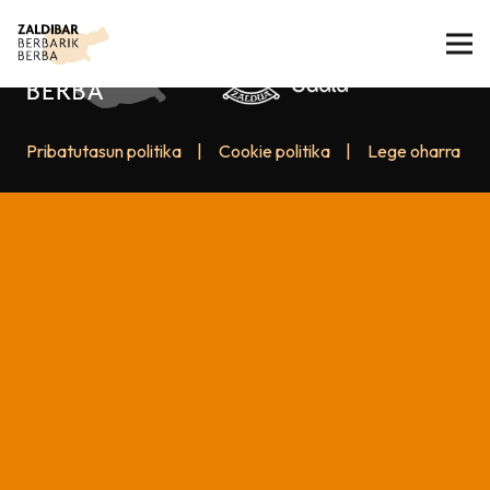
Pribatutasun politika
|
Cookie politika
|
Lege oharra