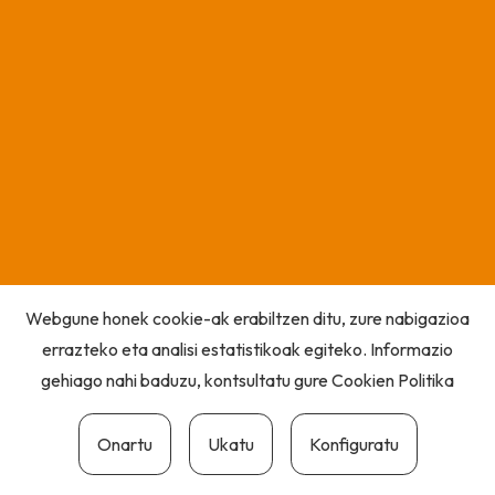
Webgune honek cookie-ak erabiltzen ditu, zure nabigazioa
errazteko eta analisi estatistikoak egiteko. Informazio
gehiago nahi baduzu, kontsultatu gure
Cookien Politika
Onartu
Ukatu
Konfiguratu