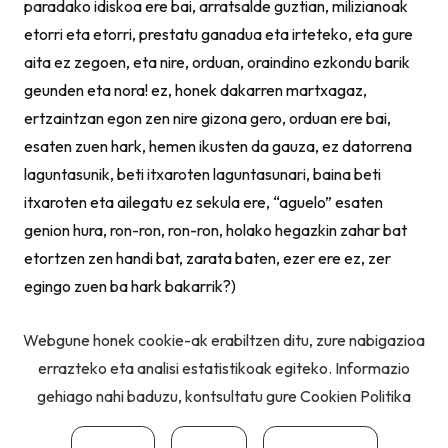
paradako idiskoa ere bai, arratsalde guztian, milizianoak
etorri eta etorri, prestatu ganadua eta irteteko, eta gure
aita ez zegoen, eta nire, orduan, oraindino ezkondu barik
geunden eta nora! ez, honek dakarren martxagaz,
ertzaintzan egon zen nire gizona gero, orduan ere bai,
esaten zuen hark, hemen ikusten da gauza, ez datorrena
laguntasunik, beti itxaroten laguntasunari, baina beti
itxaroten eta ailegatu ez sekula ere, “aguelo” esaten
genion hura, ron-ron, ron-ron, holako hegazkin zahar bat
etortzen zen handi bat, zarata baten, ezer ere ez, zer
egingo zuen ba hark bakarrik?)
Webgune honek cookie-ak erabiltzen ditu, zure nabigazioa
errazteko eta analisi estatistikoak egiteko. Informazio
gehiago nahi baduzu, kontsultatu gure
Cookien Politika