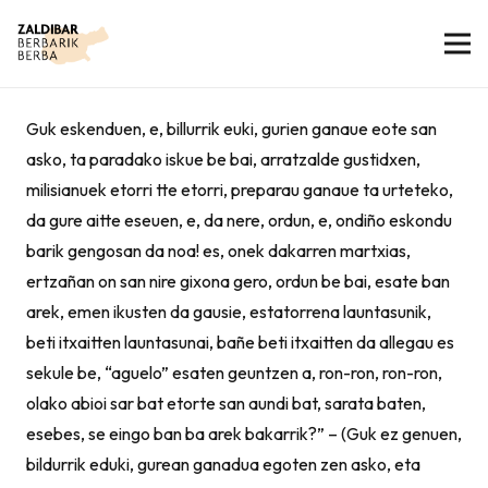
Guk eskenduen, e, billurrik euki, gurien ganaue eote san
asko, ta paradako iskue be bai, arratzalde gustidxen,
milisianuek etorri tte etorri, preparau ganaue ta urteteko,
da gure aitte eseuen, e, da nere, ordun, e, ondiño eskondu
barik gengosan da noa! es, onek dakarren martxias,
ertzañan on san nire gixona gero, ordun be bai, esate ban
arek, emen ikusten da gausie, estatorrena launtasunik,
beti itxaitten launtasunai, bañe beti itxaitten da allegau es
sekule be, “aguelo” esaten geuntzen a, ron-ron, ron-ron,
olako abioi sar bat etorte san aundi bat, sarata baten,
esebes, se eingo ban ba arek bakarrik?” – (Guk ez genuen,
bildurrik eduki, gurean ganadua egoten zen asko, eta