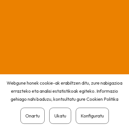
Webgune honek cookie-ak erabiltzen ditu, zure nabigazioa
errazteko eta analisi estatistikoak egiteko. Informazio
gehiago nahi baduzu, kontsultatu gure
Cookien Politika
Onartu
Ukatu
Konfiguratu