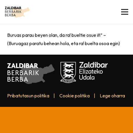
Buruas parau beyen olan, da ra! bueltie osue iñ” –
(Buruagaz paratu behean hola, eta ra! buelta osoa egin)
Pribatutasun politika
|
Cookie politika
|
Lege oharra