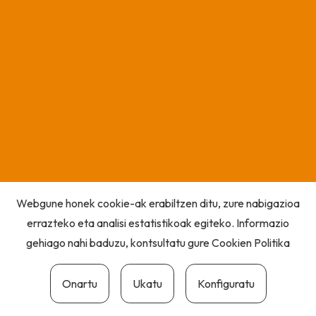
Webgune honek cookie-ak erabiltzen ditu, zure nabigazioa
errazteko eta analisi estatistikoak egiteko. Informazio
gehiago nahi baduzu, kontsultatu gure
Cookien Politika
Onartu
Ukatu
Konfiguratu