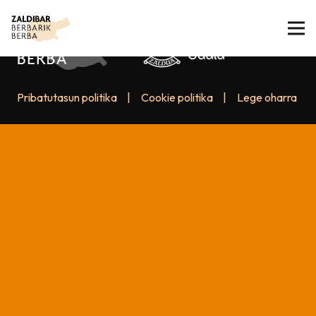
Pribatutasun politika
|
Cookie politika
|
Lege oharra