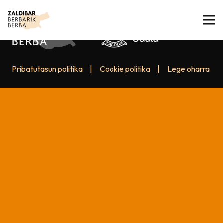
Pribatutasun politika
|
Cookie politika
|
Lege oharra