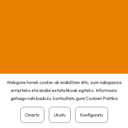
Webgune honek cookie-ak erabiltzen ditu, zure nabigazioa
errazteko eta analisi estatistikoak egiteko. Informazio
gehiago nahi baduzu, kontsultatu gure
Cookien Politika
Onartu
Ukatu
Konfiguratu