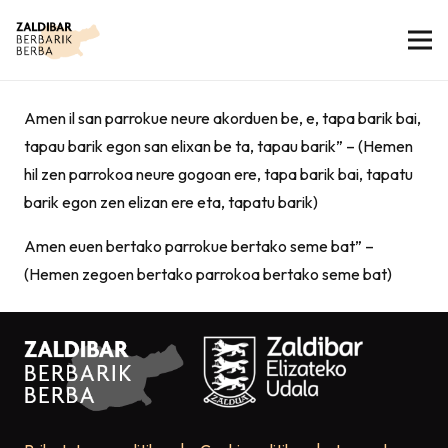
Amen il san parrokue neure akorduen be, e, tapa barik bai,
tapau barik egon san elixan be ta, tapau barik” – (Hemen
hil zen parrokoa neure gogoan ere, tapa barik bai, tapatu
barik egon zen elizan ere eta, tapatu barik)
Amen euen bertako parrokue bertako seme bat” –
(Hemen zegoen bertako parrokoa bertako seme bat)