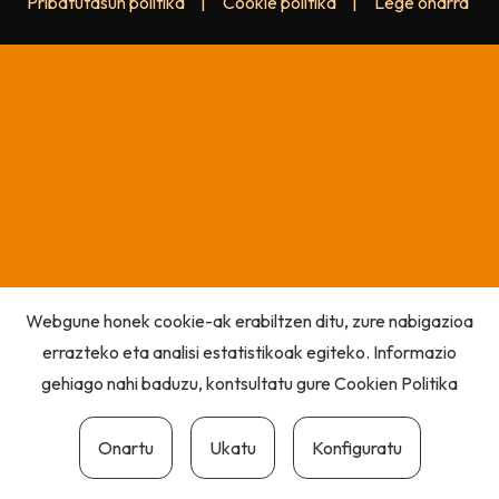
Pribatutasun politika
|
Cookie politika
|
Lege oharra
Webgune honek cookie-ak erabiltzen ditu, zure nabigazioa
errazteko eta analisi estatistikoak egiteko. Informazio
gehiago nahi baduzu, kontsultatu gure
Cookien Politika
Onartu
Ukatu
Konfiguratu