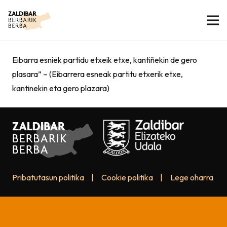
Eibarra esniek partidu etxeik etxe, kantiñekin de gero
plasara” – (Eibarrera esneak partitu etxerik etxe,
kantinekin eta gero plazara)
Pribatutasun politika
|
Cookie politika
|
Lege oharra