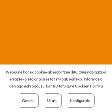
Webgune honek cookie-ak erabiltzen ditu, zure nabigazioa
errazteko eta analisi estatistikoak egiteko. Informazio
gehiago nahi baduzu, kontsultatu gure
Cookien Politika
Onartu
Ukatu
Konfiguratu