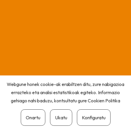
Webgune honek cookie-ak erabiltzen ditu, zure nabigazioa
errazteko eta analisi estatistikoak egiteko. Informazio
gehiago nahi baduzu, kontsultatu gure
Cookien Politika
Onartu
Ukatu
Konfiguratu