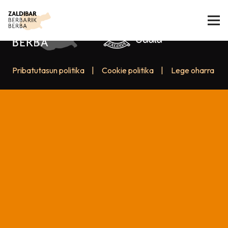
Pribatutasun politika
|
Cookie politika
|
Lege oharra