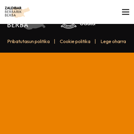
Pribatutasun politika
|
Cookie politika
|
Lege oharra