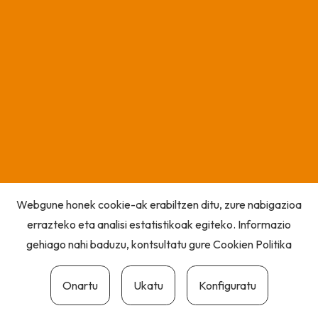
Webgune honek cookie-ak erabiltzen ditu, zure nabigazioa
errazteko eta analisi estatistikoak egiteko. Informazio
gehiago nahi baduzu, kontsultatu gure
Cookien Politika
Onartu
Ukatu
Konfiguratu