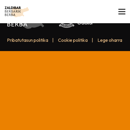
Pribatutasun politika
|
Cookie politika
|
Lege oharra