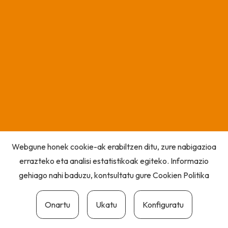
Webgune honek cookie-ak erabiltzen ditu, zure nabigazioa
errazteko eta analisi estatistikoak egiteko. Informazio
gehiago nahi baduzu, kontsultatu gure
Cookien Politika
Onartu
Ukatu
Konfiguratu