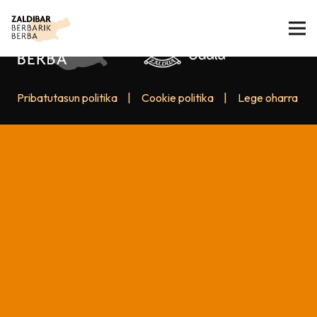
Pribatutasun politika
|
Cookie politika
|
Lege oharra