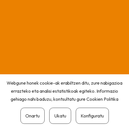
Webgune honek cookie-ak erabiltzen ditu, zure nabigazioa
errazteko eta analisi estatistikoak egiteko. Informazio
gehiago nahi baduzu, kontsultatu gure
Cookien Politika
Onartu
Ukatu
Konfiguratu