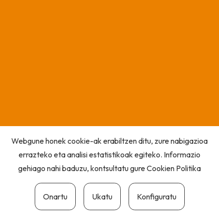
Webgune honek cookie-ak erabiltzen ditu, zure nabigazioa
errazteko eta analisi estatistikoak egiteko. Informazio
gehiago nahi baduzu, kontsultatu gure
Cookien Politika
Onartu
Ukatu
Konfiguratu