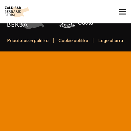
Pribatutasun politika
|
Cookie politika
|
Lege oharra