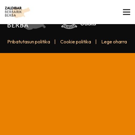
Pribatutasun politika
|
Cookie politika
|
Lege oharra