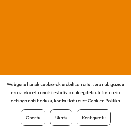
Webgune honek cookie-ak erabiltzen ditu, zure nabigazioa
errazteko eta analisi estatistikoak egiteko. Informazio
gehiago nahi baduzu, kontsultatu gure
Cookien Politika
Onartu
Ukatu
Konfiguratu