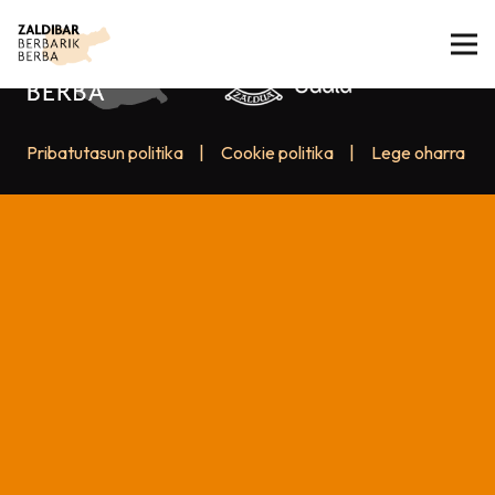
Pribatutasun politika
|
Cookie politika
|
Lege oharra