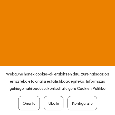
Webgune honek cookie-ak erabiltzen ditu, zure nabigazioa
errazteko eta analisi estatistikoak egiteko. Informazio
gehiago nahi baduzu, kontsultatu gure
Cookien Politika
Onartu
Ukatu
Konfiguratu