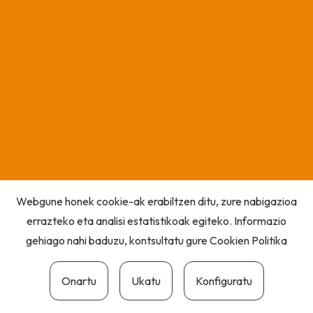
Webgune honek cookie-ak erabiltzen ditu, zure nabigazioa
errazteko eta analisi estatistikoak egiteko. Informazio
gehiago nahi baduzu, kontsultatu gure
Cookien Politika
Onartu
Ukatu
Konfiguratu