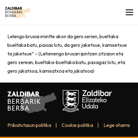
Lelengo brusiai imintte akon da gero serien, bueltaka
bueltaka batu, paxias lotu, da gero jaketxue, kamisetxue
ta jaketxue” – (Lehenengo brusari ipintzen zitzaion eta
gero zerean, bueltaka-bueltaka batu, paxagaz lotu, eta
gero jakatxoa, kamisatxoa eta jakatxoa)
Pribatutasun politika
|
Cookie politika
|
Lege oharra