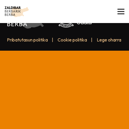
Pribatutasun politika
|
Cookie politika
|
Lege oharra