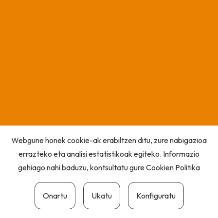
Webgune honek cookie-ak erabiltzen ditu, zure nabigazioa
errazteko eta analisi estatistikoak egiteko. Informazio
gehiago nahi baduzu, kontsultatu gure
Cookien Politika
Onartu
Ukatu
Konfiguratu