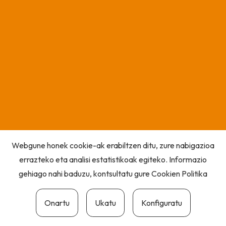
Webgune honek cookie-ak erabiltzen ditu, zure nabigazioa
errazteko eta analisi estatistikoak egiteko. Informazio
gehiago nahi baduzu, kontsultatu gure
Cookien Politika
Onartu
Ukatu
Konfiguratu