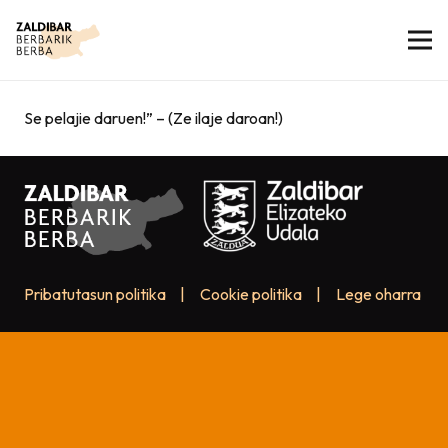
Se pelajie daruen!” – (Ze ilaje daroan!)
Pribatutasun politika
|
Cookie politika
|
Lege oharra