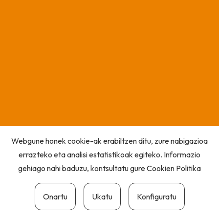
Webgune honek cookie-ak erabiltzen ditu, zure nabigazioa
errazteko eta analisi estatistikoak egiteko. Informazio
gehiago nahi baduzu, kontsultatu gure
Cookien Politika
Onartu
Ukatu
Konfiguratu