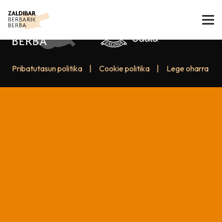
Pribatutasun politika
|
Cookie politika
|
Lege oharra