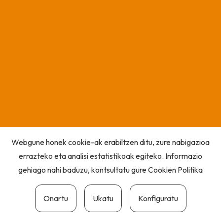
Webgune honek cookie-ak erabiltzen ditu, zure nabigazioa
errazteko eta analisi estatistikoak egiteko. Informazio
gehiago nahi baduzu, kontsultatu gure
Cookien Politika
Onartu
Ukatu
Konfiguratu