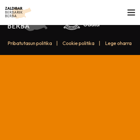
Pribatutasun politika
|
Cookie politika
|
Lege oharra