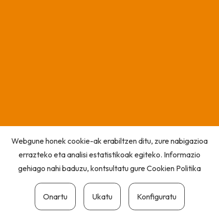
Webgune honek cookie-ak erabiltzen ditu, zure nabigazioa
errazteko eta analisi estatistikoak egiteko. Informazio
gehiago nahi baduzu, kontsultatu gure
Cookien Politika
Onartu
Ukatu
Konfiguratu