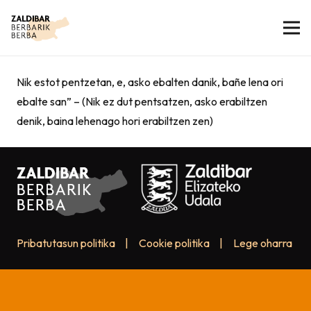
Nik estot pentzetan, e, asko ebalten danik, bañe lena ori
ebalte san” – (Nik ez dut pentsatzen, asko erabiltzen
denik, baina lehenago hori erabiltzen zen)
Pribatutasun politika
|
Cookie politika
|
Lege oharra