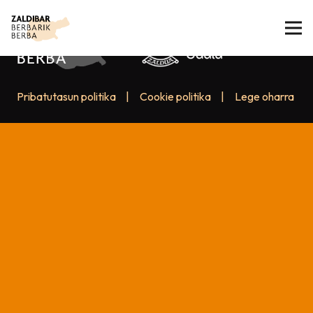
Pribatutasun politika
|
Cookie politika
|
Lege oharra