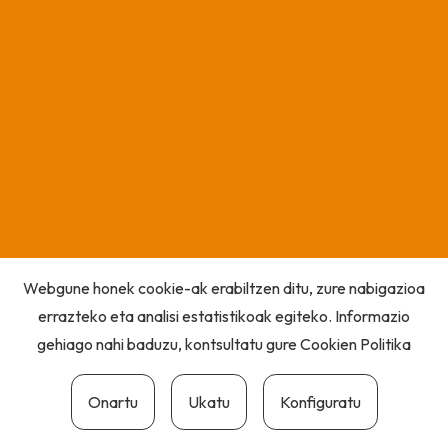
Webgune honek cookie-ak erabiltzen ditu, zure nabigazioa
errazteko eta analisi estatistikoak egiteko. Informazio
gehiago nahi baduzu, kontsultatu gure
Cookien Politika
Onartu
Ukatu
Konfiguratu