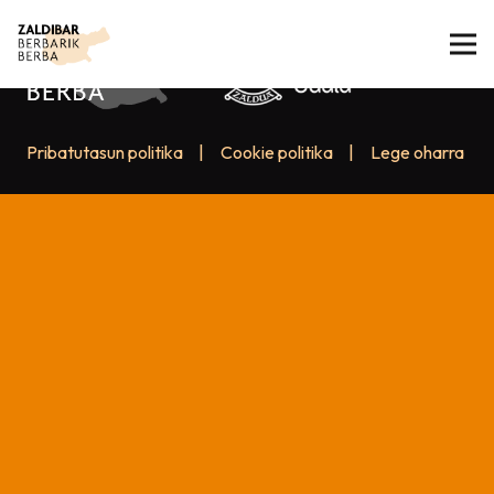
Pribatutasun politika
|
Cookie politika
|
Lege oharra