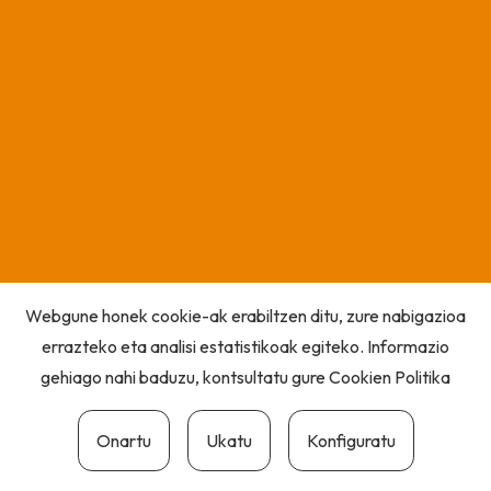
Webgune honek cookie-ak erabiltzen ditu, zure nabigazioa
errazteko eta analisi estatistikoak egiteko. Informazio
gehiago nahi baduzu, kontsultatu gure
Cookien Politika
Onartu
Ukatu
Konfiguratu