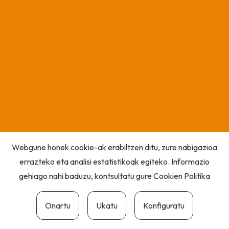
Webgune honek cookie-ak erabiltzen ditu, zure nabigazioa
errazteko eta analisi estatistikoak egiteko. Informazio
gehiago nahi baduzu, kontsultatu gure
Cookien Politika
Onartu
Ukatu
Konfiguratu