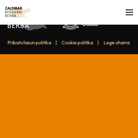
Pribatutasun politika
|
Cookie politika
|
Lege oharra